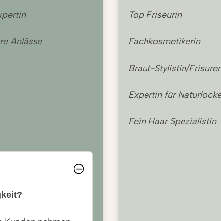
ns-Expertin
Top Friseurin
ere Anlässe
Fachkosmetikerin
Braut-Stylistin/Frisur
Expertin für Naturlock
Fein Haar Spezialist
keit?