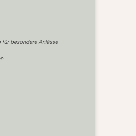
en für besondere Anlässe
en
in