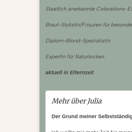
Staatlich anerkannte Coloratio
Braut-Stylistin/Frisuren für besond
Diplom-Blond-Spezialistin
Expertin für Naturlocken
aktuell in Elternzeit
Mehr über Julia
Der Grund meiner Selbstständig