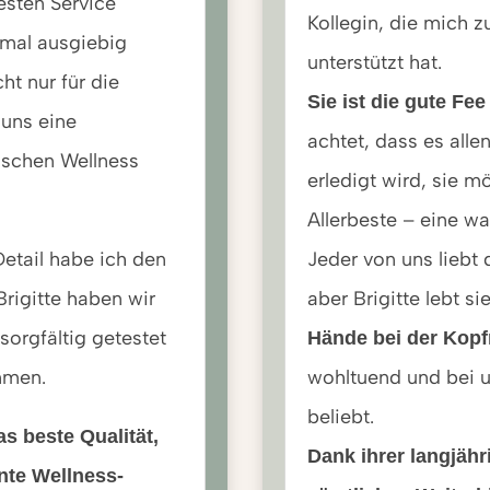
esten Service
Kollegin, die mich 
mal ausgiebig
unterstützt hat.
ht nur für die
Sie ist die gute Fe
 uns eine
achtet, dass es alle
sschen Wellness
erledigt wird, sie m
Allerbeste – eine w
Detail habe ich den
Jeder von uns liebt 
rigitte haben wir
aber Brigitte lebt si
sorgfältig getestet
Hände bei der Kop
mmen.
wohltuend und bei 
beliebt.
as beste Qualität,
Dank ihrer langjähr
nte Wellness-