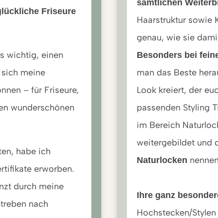
sämtlichen Weiterb
lückliche Friseure
Haarstruktur sowie 
genau, wie sie dam
 wichtig, einen
Besonders bei fei
 sich meine
man das Beste herau
önnen – für Friseure,
Look kreiert, der eu
eren wunderschönen
passenden Styling T
im Bereich Naturlock
weitergebildet und 
ten, habe ich
n
Naturlocken
rtifikate erworben.
änzt durch meine
Ihre ganz besonder
Streben nach
Hochstecken/Stylen