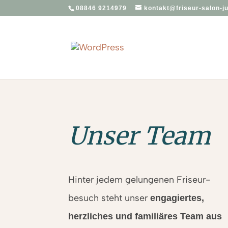
08846 9214979
kontakt@friseur-salon-ju
Unser Team
Hinter jedem gelungenen Friseur­­
besuch steht unser
engagiertes,
herzliches und familiäres Team aus